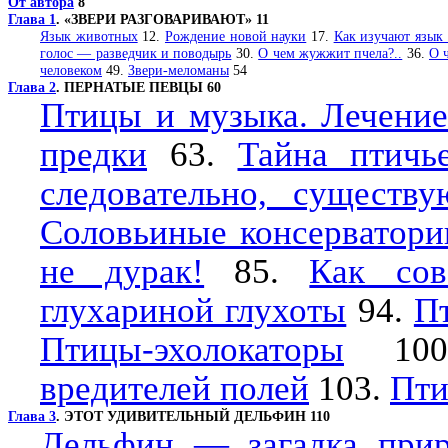
От автора
8
Глава 1
. «ЗВЕРИ РАЗГОВАРИВАЮТ» 11
Язык животных
12.
Рождение новой науки
17.
Как изучают язык
голос — разведчик и поводырь
30.
О чем жужжит пчела?..
36.
О 
человеком
49.
Звери-меломаны
54
Глава 2
. ПЕРНАТЫЕ ПЕВЦЫ 60
Птицы и музыка. Лечение
предки
63.
Тайна птичь
следовательно, существу
Соловьиные консерватори
не дурак!
85.
Как со
глухариной глухоты
94.
П
Птицы-эхолокаторы
10
вредителей полей
103.
Пти
Глава 3
. ЭТОТ УДИВИТЕЛЬНЫЙ ДЕЛЬФИН 110
Дельфин — загадка при