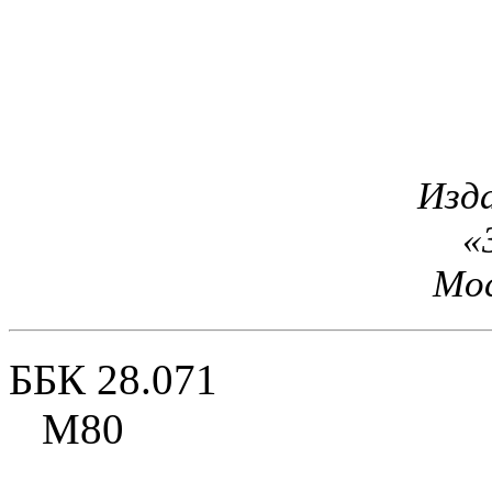
Изд
«
Мос
ББК 28.071
М80