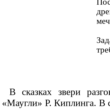
По
др
меч
За
тре
В сказках звери разг
«Маугли» Р. Киплинга. В 