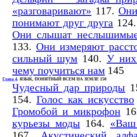
«разговаривают»
117.
Они
понимают друг друга
124
Они слышат неслышимые
133.
Они измеряют расст
сильный шум
140.
У них
чему поучиться нам
145
Глава 4
. ЯЗЫК, ПОНЯТНЫЙ ВСЕМ НА ЗЕМЛЕ 150
Чудесный дар природы
1
154.
Голос как искусство
Громобой и микрофон
16
курьезы моды
164.
«Ваш 
167.
Акустический алф