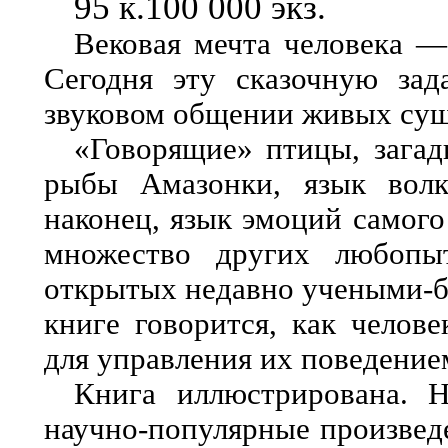
95 к.100 000 экз.
Вековая мечта человека —
Сегодня эту сказочную за
звуковом общении живых сущ
«Говорящие» птицы, загад
рыбы Амазонки, язык волко
наконец, язык эмоций самог
множество других любопыт
открытых недавно учеными-би
книге говорится, как челов
для управления их поведение
Книга иллюстрирована. 
научно-популярные произведе