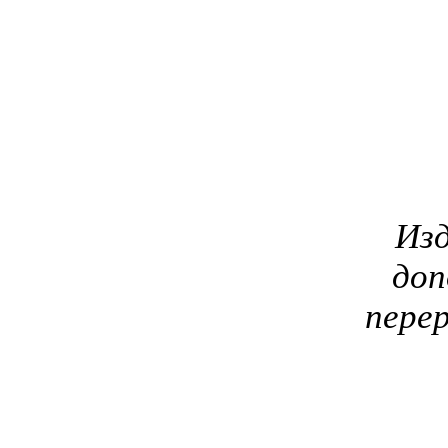
Изд
доп
пере