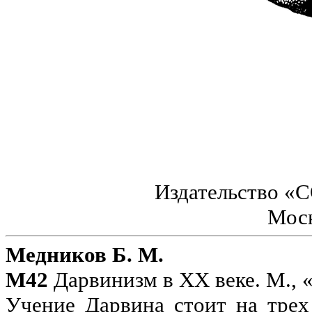
Издательство 
Мос
Медников Б. М.
М42
Дарвинизм в XX веке. М., «
Учение Дарвина стоит на тре