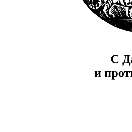
С Д
и прот