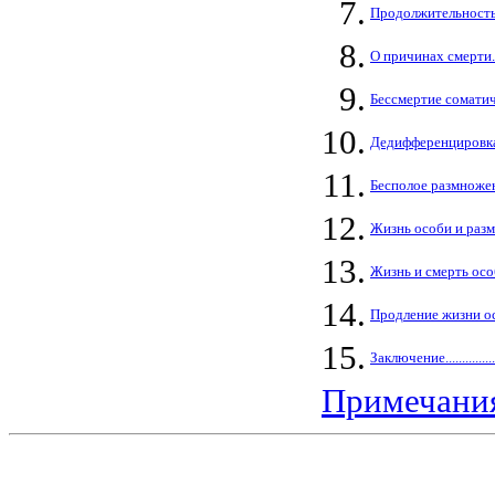
7.
Продолжительность жизн
8.
О причинах смерти........
9.
Бессмертие соматически
10.
Дедифференцировка и 
11.
Бесполое размножени
12.
Жизнь особи и размноже
13.
Жизнь и смерть особи....
14.
Продление жизни особи..
15.
Заключение.................
Примечания.....