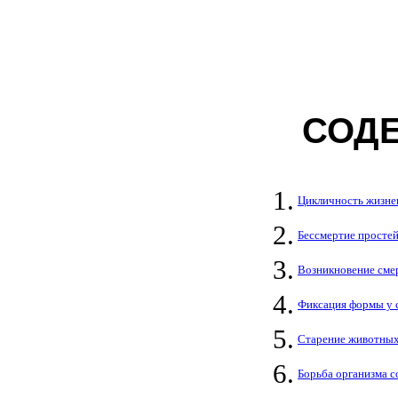
СОД
1.
Цикличность жизненны
2.
Бессмертие простейших.
3.
Возникновение смерти....
4.
Фиксация формы у сл
5.
Старение животных.......
6.
Борьба организма со ст